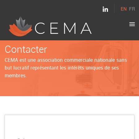
EN
FR
Contacter
CEMA est une association commerciale nationale sans
but lucratif représentant les intérêts uniques de ses
membres.