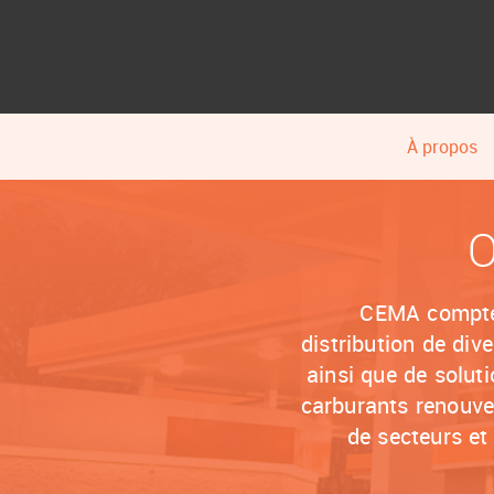
À propos
O
CEMA compte 
distribution de div
ainsi que de soluti
carburants renouvel
de secteurs et