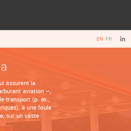
EN
FR
da
i assurent la
arburant aviation –,
e transport (p. ex.,
riques), à une foule
e, sur un vaste