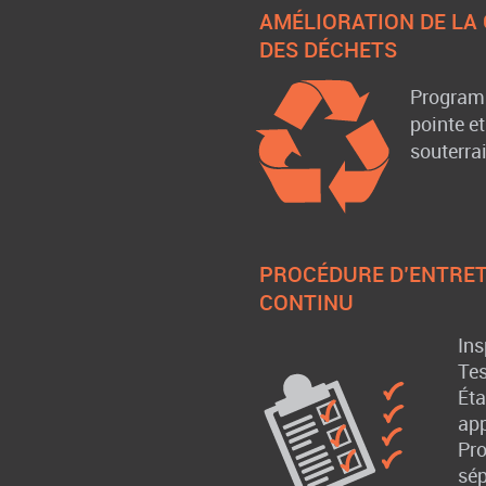
AMÉLIORATION DE LA
DES DÉCHETS
Program
pointe e
souterra
PROCÉDURE D’ENTRET
CONTINU
Ins
Tes
Ét
app
Pr
sép